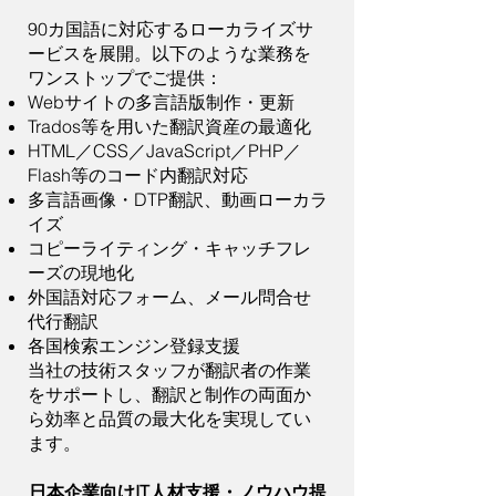
90カ国語に対応するローカライズサ
ービスを展開。以下のような業務を
ワンストップでご提供：
Webサイトの多言語版制作・更新
Trados等を用いた翻訳資産の最適化
HTML／CSS／JavaScript／PHP／
Flash等のコード内翻訳対応
多言語画像・DTP翻訳、動画ローカラ
イズ
コピーライティング・キャッチフレ
ーズの現地化
外国語対応フォーム、メール問合せ
代行翻訳
各国検索エンジン登録支援
当社の技術スタッフが翻訳者の作業
をサポートし、翻訳と制作の両面か
ら効率と品質の最大化を実現してい
ます。
日本企業向けIT人材支援・ノウハウ提