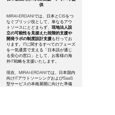
供
MIRAI-ERDANIでは、日本とCISをつ
なぐブリッジ役として、単なるアウ
トソースにとどまらず、
現地法人設
立の可能性を見据えた段階的支援や
開発ラボの制度設計支援
も行ってお
ります。ITに関するすべてのフェーズ
を一気通貫で支える「日本語が通じ
る安心の窓口」として、お客様の海
外IT戦略を支援いたします。
現在、MIRAI-ERDANIでは、日本国内
向けITアウトソーシングおよびSaaS
型サービスの本格展開に向けた準備
を進めております。AI関連分野では、
学習用コーパス構築、多言語チャッ
トボットの設計・開発、AI翻訳のポス
トエディット、自然言語処理向けの
用語統一・翻訳管理支援など、次世