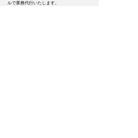
ルで業務代行いたします。
現地での交渉、連絡窓口、営業代行、ロジ
支援、調査活動など、代理事務所のような
機能をワンストップで提供可能です。
< 戻る
〒227-0033 日本神奈川県横浜市
青葉区鴨志田町812-8
Tel.
050-5806-7587
Fax. 050-
3101-
4174
E-mail:
For translators: cv
@mir-
ai.com