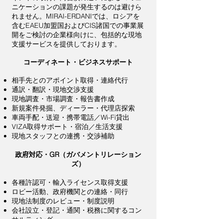
ニケーションの課題が発生するのは避けら
れません。MIRAI-ERDANIでは、ロシアを
含むEAEU加盟国およびCIS諸国での事業展
開をご検討の企業様向けに、包括的な現地
支援サービスを提供しております。
コーディネート・ビジネスサポート
相手先とのアポイント取得・連絡代行
通訳・翻訳・現地交渉支援
現地調査・市場調査・報告書作成
新規案件発掘、ディーラー・代理店探索
車両手配・送迎・携帯電話／Wi-Fi貸出
VIZA取得サポート・宿泊／生活支援
現地スタッフとの連携・交渉補助
政府対応・GR（ガバメントリレーション
ズ）
各種許認可・輸入ライセンス取得支援
ロビー活動、政府機関との連絡・同行
現地法制度のレビュー・制度説明
会社設立・登記・通関・税務に関するコン